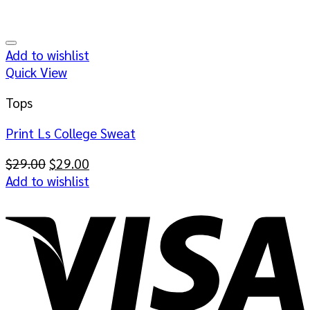
Add to wishlist
Quick View
Tops
Print Ls College Sweat
Original
Current
$
29.00
$
29.00
price
price
Add to wishlist
was:
is:
$29.00.
$29.00.