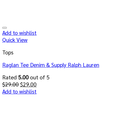
Add to wishlist
Quick View
Tops
Raglan Tee Denim & Supply Ralph Lauren
Rated
5.00
out of 5
Original
Current
$
29.00
$
29.00
price
price
Add to wishlist
was:
is:
$29.00.
$29.00.