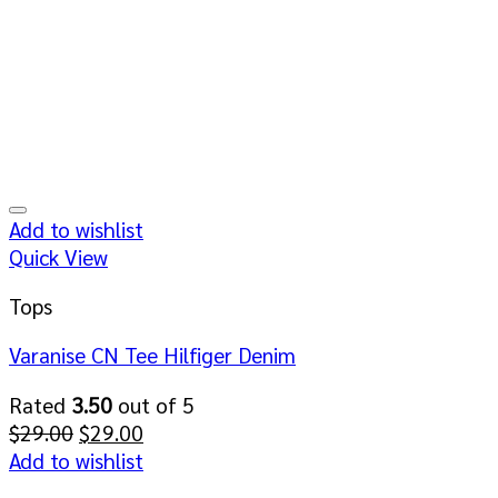
Add to wishlist
Quick View
Tops
Varanise CN Tee Hilfiger Denim
Rated
3.50
out of 5
Original
Current
$
29.00
$
29.00
price
price
Add to wishlist
was:
is: