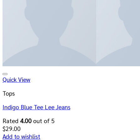
Quick View
Tops
Indigo Blue Tee Lee Jeans
Rated
4.00
out of 5
$
29.00
Add to wishlist