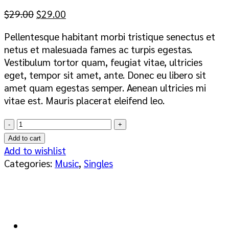
Original
Current
$
29.00
$
29.00
price
price
Pellentesque habitant morbi tristique senectus et
was:
is:
netus et malesuada fames ac turpis egestas.
$29.00.
$29.00.
Vestibulum tortor quam, feugiat vitae, ultricies
eget, tempor sit amet, ante. Donec eu libero sit
amet quam egestas semper. Aenean ultricies mi
vitae est. Mauris placerat eleifend leo.
Woo
Single
Add to cart
#2
Add to wishlist
quantity
Categories:
Music
,
Singles